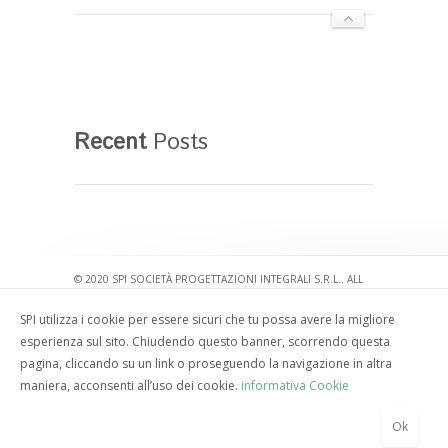
Recent
Posts
© 2020
SPI SOCIETÀ PROGETTAZIONI INTEGRALI S.R.L.
. ALL
RIGHTS RESERVED. TEL. +39.02.29.00.28.66 -
INFO@SPI-
SPI utilizza i cookie per essere sicuri che tu possa avere la migliore
IT.COM
esperienza sul sito. Chiudendo questo banner, scorrendo questa
VIA MAURIZIO QUADRIO, 18 - 20154 MILAN (ITALY) | VAT
pagina, cliccando su un link o proseguendo la navigazione in altra
04608880151 -
COOKIE POLICY
-
PRIVACY POLICY
- GRAPHIC
maniera, acconsenti all’uso dei cookie.
informativa Cookie
BY
ARTWORK TM
.
BACK TO TOP
Ok